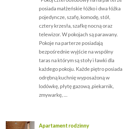
posiada małżeńskie łóżko i dwa łóżka
pojedyncze, szafę, komodę, stół,
cztery krzesła, szafkę nocną oraz
telewizor. W pokojach są parawany.
Pokoje na parterze posiadają
bezpośrednie wyjście na wspólny
taras na którym są stoły i ławki dla
każdego pokoju. Każde piętro posiada
odrębną kuchnię wyposażoną w
lodówkę, płytę gazową ,piekarnik,
zmywarkę, …
Apartament rodzinny