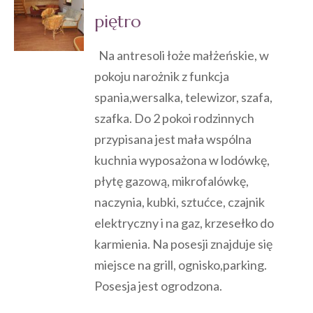
piętro
Na antresoli łoże małżeńskie, w
pokoju narożnik z funkcja
spania,wersalka, telewizor, szafa,
szafka. Do 2 pokoi rodzinnych
przypisana jest mała wspólna
kuchnia wyposażona w lodówkę,
płytę gazową, mikrofalówkę,
naczynia, kubki, sztućce, czajnik
elektryczny i na gaz, krzesełko do
karmienia. Na posesji znajduje się
miejsce na grill, ognisko,parking.
Posesja jest ogrodzona.