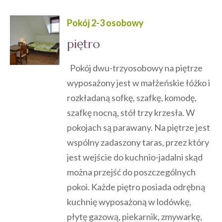
Pokój 2-3 osobowy
piętro
Pokój dwu-trzyosobowy na piętrze
wyposażony jest w małżeńskie łóżko i
rozkładaną sofkę, szafkę, komodę,
szafkę nocną, stół trzy krzesła. W
pokojach są parawany. Na piętrze jest
wspólny zadaszony taras, przez który
jest wejście do kuchnio-jadalni skąd
można przejść do poszczególnych
pokoi. Każde piętro posiada odrębną
kuchnię wyposażoną w lodówkę,
płytę gazową, piekarnik, zmywarkę,