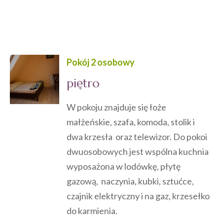
Pokój 2 osobowy
piętro
W pokoju znajduje się łoże
małżeńskie, szafa, komoda, stolik i
dwa krzesła oraz telewizor. Do pokoi
dwuosobowych jest wspólna kuchnia
wyposażona w lodówkę, płytę
gazową, naczynia, kubki, sztućce,
czajnik elektryczny i na gaz, krzesełko
do karmienia.