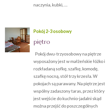
naczynia, kubki, …
Pokój 2-3 osobowy
piętro
Pokój dwu-trzyosobowy na piętrze
wyposażony jest w małżeńskie łóżko i
rozkładaną sofkę, szafkę, komodę,
szafkę nocną, stół trzy krzesła. W
pokojach są parawany. Na piętrze jest
wspólny zadaszony taras, przez który
jest wejście do kuchnio-jadalni skąd
można przejść do poszczególnych