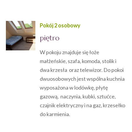
Pokój 2 osobowy
piętro
W pokoju znajduje się łoże
małżeńskie, szafa, komoda, stolik i
dwa krzesła oraz telewizor. Do pokoi
dwuosobowych jest wspólna kuchnia
wyposażona w lodówkę, płytę
gazową, naczynia, kubki, sztućce,
czajnik elektryczny i na gaz, krzesełko
do karmienia.