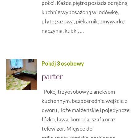
pokoi. Każde piętro posiada odrębną
kuchnię wyposażoną w lodówkę,
płytę gazową, piekarnik, zmywarkę,
naczynia, kubki, …
Pokój 3 osobowy
parter
Pokój trzyosobowy z aneksem
kuchennym, bezpośrednie wejście z
dworu , łoże małżeńskie i pojedyncze
łózko, ława, komoda, szafa oraz
telewizor. Miejsce do
grillowania, ognisko, parking na